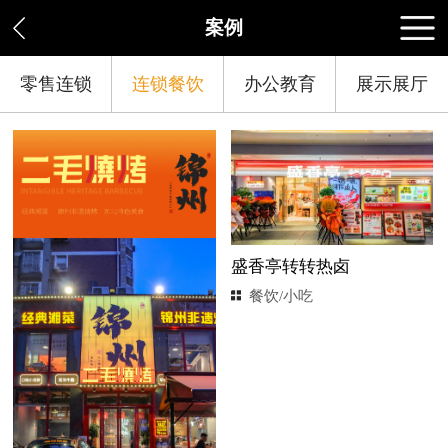
案例
零售连锁
连锁餐饮
办公教育
展示展厅
盛香亭转转热卤
餐饮/小吃