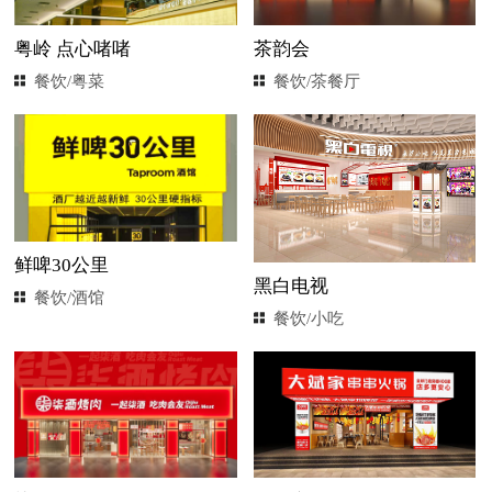
粤岭 点心啫啫
茶韵会
餐饮/粤菜
餐饮/茶餐厅
鲜啤30公里
黑白电视
餐饮/酒馆
餐饮/小吃