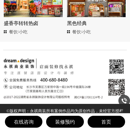
盛香亭转转热卤
黑色经典
餐饮/小吃
餐饮/小吃
©版权声明：永祺商装所有案例作品均为原创作品，未经官方授权
不得转载、摘编或利用其它方式使用。违反声明者，永祺商装保
在线咨询
装修预约
首页
留追究其相关法律责任的权利。