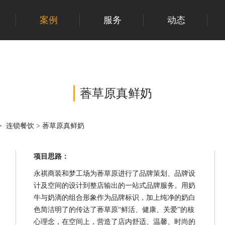
案例
服务
动态
萫草原真鲜奶
>
连锁餐饮
>
萫草原真鲜奶
项目思路：
永祺商装和梦工场为萫草原进行了品牌策划、品牌设
计及空间的设计到整店输出的一站式品牌服务。用奶
牛与奶滴的组合形象作为品牌标识，加上纯净的奶白
色简洁明了的传达了萫草原“鲜活、健康、关爱”的核
心理念，在空间上，营造了店内舒适、温馨、时尚的